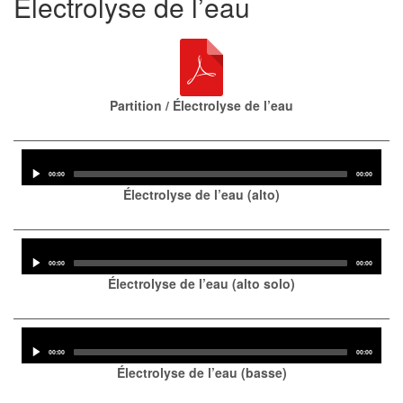
Électrolyse de l’eau
Partition / Électrolyse de l’eau
Audio
Player
Current
Total
00:00
00:00
time
duration
Électrolyse de l’eau (alto)
Audio
Player
Current
Total
00:00
00:00
time
duration
Électrolyse de l’eau (alto solo)
Audio
Player
Current
Total
00:00
00:00
time
duration
Électrolyse de l’eau (basse)