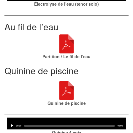
Électrolyse de l’eau (tenor solo)
Au fil de l’eau
Partition / Le fil de l’eau
Quinine de piscine
Quinine de piscine
Audio
Player
Current
Total
00:00
00:00
time
duration
Quinine 4 voix