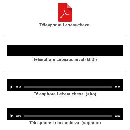
Télesphore Lebeaucheval
Audio
Player
Télesphore Lebeaucheval (MIDI)
Audio
Player
Current
Total
00:00
00:00
time
duration
Télesphore Lebeaucheval (alto)
Audio
Player
Current
Total
00:00
00:00
time
duration
Télesphore Lebeaucheval (soprano)