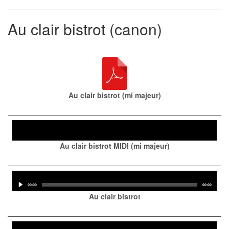
Au clair bistrot (canon)
Au clair bistrot (mi majeur)
Audio
Player
Au clair bistrot MIDI (mi majeur)
Audio
Player
Current
Total
00:00
00:00
time
duration
Au clair bistrot
Audio