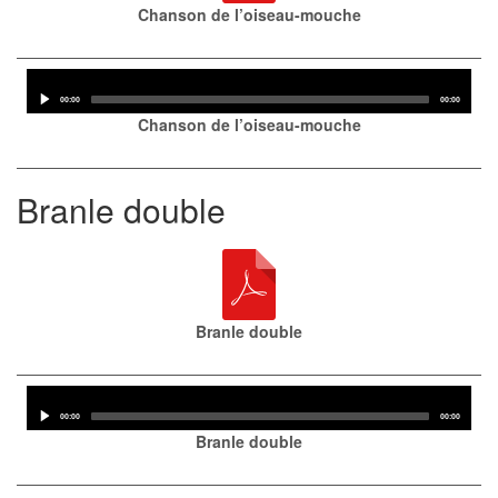
Chanson de l’oiseau-mouche
Audio
Player
Current
Total
00:00
00:00
time
duration
Chanson de l’oiseau-mouche
Branle double
Branle double
Audio
Player
Current
Total
00:00
00:00
time
duration
Branle double