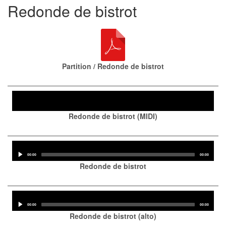
Redonde de bistrot
Partition / Redonde de bistrot
Audio
Player
Redonde de bistrot (MIDI)
Audio
Player
Current
Total
00:00
00:00
time
duration
Redonde de bistrot
Audio
Player
Current
Total
00:00
00:00
time
duration
Redonde de bistrot (alto)