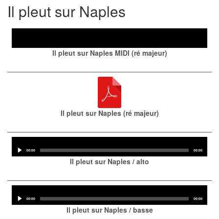
Il pleut sur Naples
Audio
Player
Il pleut sur Naples MIDI (ré majeur)
Il pleut sur Naples (ré majeur)
Audio
Player
Current
Total
00:00
00:00
time
duration
Il pleut sur Naples / alto
Audio
Player
Current
Total
00:00
00:00
time
duration
Il pleut sur Naples / basse