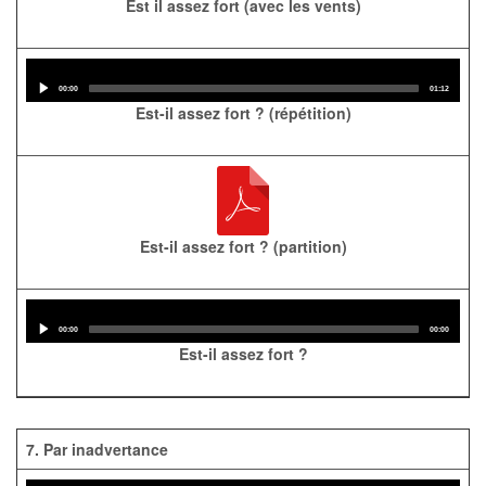
Est il assez fort (avec les vents)
Audio
Player
Current
Total
00:00
01:12
time
duration
Est-il assez fort ? (répétition)
Est-il assez fort ? (partition)
Audio
Player
Current
Total
00:00
00:00
time
duration
Est-il assez fort ?
7. Par inadvertance