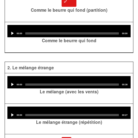
Comme le beurre qui fond (partition)
Audio
Player
Current
Total
00:00
00:00
time
duration
Comme le beurre qui fond
2. Le mélange étrange
Audio
Player
Current
Total
00:00
00:38
time
duration
Le mélange (avec les vents)
Audio
Player
Current
Total
00:00
00:27
time
duration
Le mélange étrange (répétition)