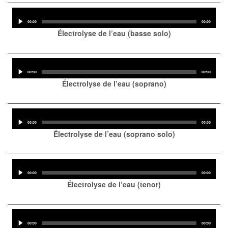
Audio
Player
Current
Total
00:00
00:00
time
duration
Électrolyse de l’eau (basse solo)
Audio
Player
Current
Total
00:00
00:00
time
duration
Électrolyse de l’eau (soprano)
Audio
Player
Current
Total
00:00
00:00
time
duration
Électrolyse de l’eau (soprano solo)
Audio
Player
Current
Total
00:00
00:00
time
duration
Électrolyse de l’eau (tenor)
Audio
Player
Current
Total
00:00
00:00
time
duration