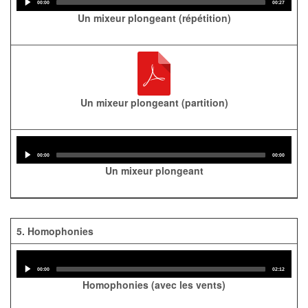
Player
Current
Total
00:00
00:27
time
duration
Un mixeur plongeant (répétition)
Un mixeur plongeant (partition)
Audio
Player
Current
Total
00:00
00:00
time
duration
Un mixeur plongeant
5. Homophonies
Audio
Player
Current
Total
00:00
02:12
time
duration
Homophonies (avec les vents)