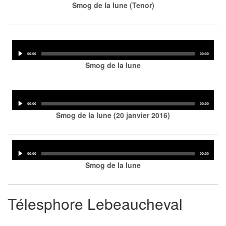
Smog de la lune (Tenor)
Audio
Player
Current
Total
00:00
00:00
time
duration
Smog de la lune
Audio
Player
Current
Total
00:00
00:00
time
duration
Smog de la lune (20 janvier 2016)
Audio
Player
Current
Total
00:00
00:00
time
duration
Smog de la lune
Télesphore Lebeaucheval