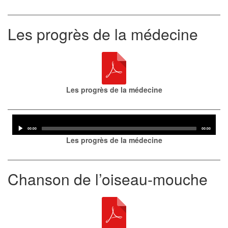
Les progrès de la médecine
Les progrès de la médecine
Audio
Player
Current
Total
00:00
00:00
time
duration
Les progrès de la médecine
Chanson de l’oiseau-mouche