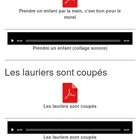
Prendre un enfant par la main, c’est bon pour le
moral
Audio
Player
Current
Total
00:00
00:00
time
duration
Prendre un enfant (collage sonore)
Les lauriers sont coupés
Les lauriers sont coupés
Audio
Player
Current
Total
00:00
00:00
time
duration
Les lauriers sont coupés