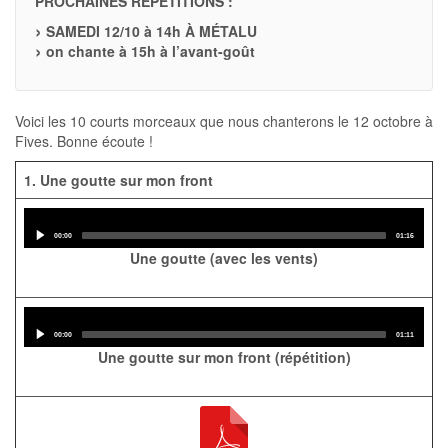
PROCHAINES RÉPÉTITIONS :
SAMEDI 12/10 à 14h À MÉTALU
on chante à 15h à l’avant-goût
Voici les 10 courts morceaux que nous chanterons le 12 octobre à
Fives. Bonne écoute !
1. Une goutte sur mon front
Audio
Player
Current
Total
00:00
01:16
time
duration
Une goutte (avec les vents)
Audio
Player
Current
Total
00:00
01:11
time
duration
Une goutte sur mon front (répétition)