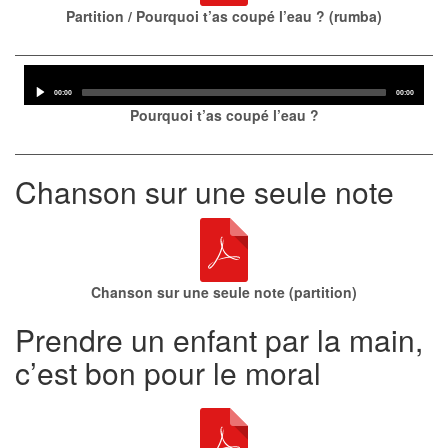
Partition / Pourquoi t’as coupé l’eau ? (rumba)
Audio
Player
Current
Total
00:00
00:00
time
duration
Pourquoi t’as coupé l’eau ?
Chanson sur une seule note
Chanson sur une seule note (partition)
Prendre un enfant par la main,
c’est bon pour le moral