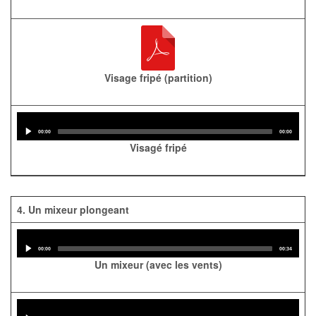
Visage fripé (partition)
Audio
Player
Current
Total
00:00
00:00
time
duration
Visagé fripé
4. Un mixeur plongeant
Audio
Player
Current
Total
00:00
00:34
time
duration
Un mixeur (avec les vents)
Audio