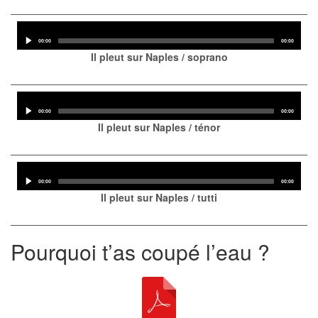
Audio
Player
Current
Total
00:00
00:00
time
duration
Il pleut sur Naples / soprano
Audio
Player
Current
Total
00:00
00:00
time
duration
Il pleut sur Naples / ténor
Audio
Player
Current
Total
00:00
00:00
time
duration
Il pleut sur Naples / tutti
Pourquoi t’as coupé l’eau ?