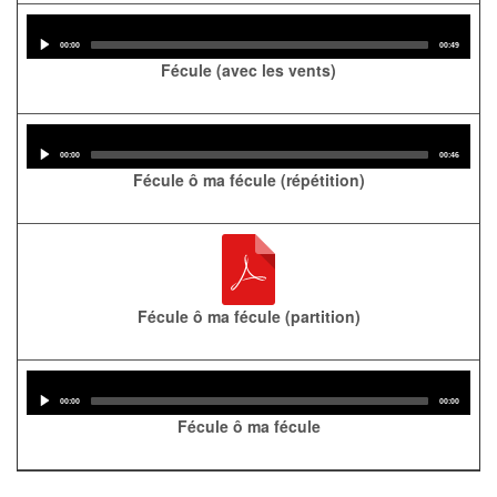
Audio
Player
Current
Total
00:00
00:49
time
duration
Fécule (avec les vents)
Audio
Player
Current
Total
00:00
00:46
time
duration
Fécule ô ma fécule (répétition)
Fécule ô ma fécule (partition)
Audio
Player
Current
Total
00:00
00:00
time
duration
Fécule ô ma fécule