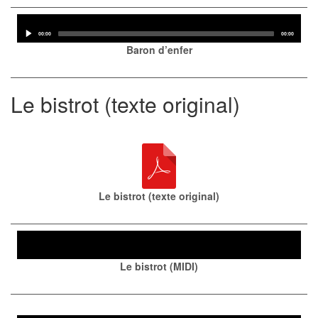
Audio
Player
Current
Total
00:00
00:00
time
duration
Baron d’enfer
Le bistrot (texte original)
Le bistrot (texte original)
Audio
Player
Le bistrot (MIDI)