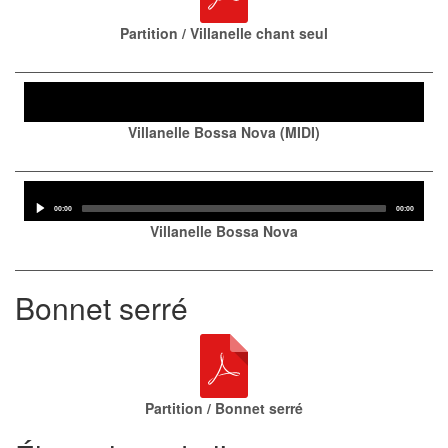
Partition / Villanelle chant seul
Audio
Player
Villanelle Bossa Nova (MIDI)
Audio
Player
Current
Total
00:00
00:00
time
duration
Villanelle Bossa Nova
Bonnet serré
Partition / Bonnet serré