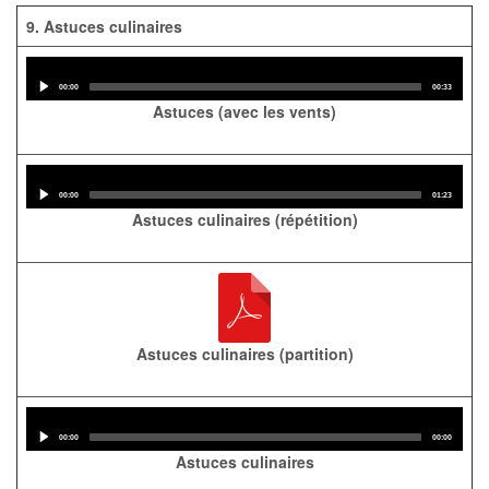
9. Astuces culinaires
Audio
Player
Current
Total
00:00
00:33
time
duration
Astuces (avec les vents)
Audio
Player
Current
Total
00:00
01:23
time
duration
Astuces culinaires (répétition)
Astuces culinaires (partition)
Audio
Player
Current
Total
00:00
00:00
time
duration
Astuces culinaires