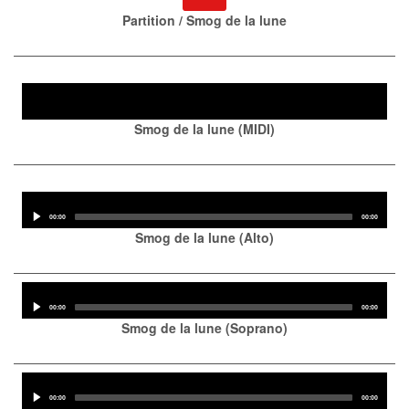
Partition / Smog de la lune
Audio
Player
Smog de la lune (MIDI)
Audio
Player
Current
Total
00:00
00:00
time
duration
Smog de la lune (Alto)
Audio
Player
Current
Total
00:00
00:00
time
duration
Smog de la lune (Soprano)
Audio
Player
Current
Total
00:00
00:00
time
duration