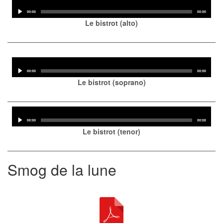
Audio
Player
Current
Total
00:00
00:00
time
duration
Le bistrot (alto)
Audio
Player
Current
Total
00:00
00:00
time
duration
Le bistrot (soprano)
Audio
Player
Current
Total
00:00
00:00
time
duration
Le bistrot (tenor)
Smog de la lune