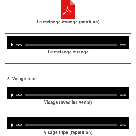
Le mélange étrange (partition)
Audio
Player
Current
Total
00:00
00:00
time
duration
Le mélange étrange
3. Visage fripé
Audio
Player
Current
Total
00:00
00:28
time
duration
Visage (avec les vents)
Audio
Player
Current
Total
00:00
00:36
time
duration
Visage fripé (répétition)