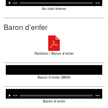
Player
Current
Total
00:00
00:00
time
duration
Au clair bistrot
Baron d’enfer
Partition / Baron d’enfer
Audio
Player
Baron d’enfer (MIDI)
Audio
Player
Current
Total
00:00
00:00
time
duration
Baron d’enfer