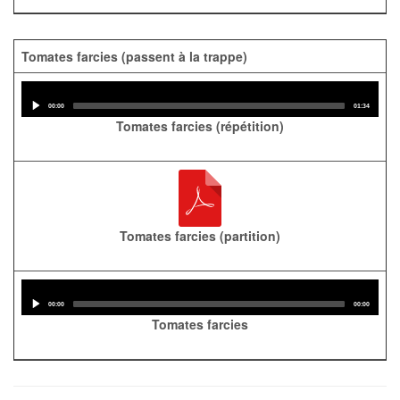
Tomates farcies (passent à la trappe)
Audio
Player
Current
Total
00:00
01:34
time
duration
Tomates farcies (répétition)
Tomates farcies (partition)
Audio
Player
Current
Total
00:00
00:00
time
duration
Tomates farcies