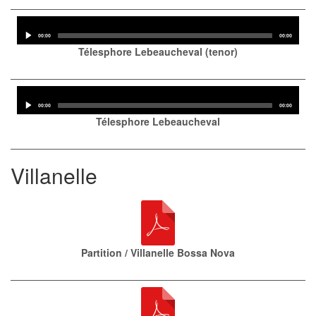
Audio
Player
Current
Total
00:00
00:00
time
duration
Télesphore Lebeaucheval (tenor)
Audio
Player
Current
Total
00:00
00:00
time
duration
Télesphore Lebeaucheval
Villanelle
Partition / Villanelle Bossa Nova