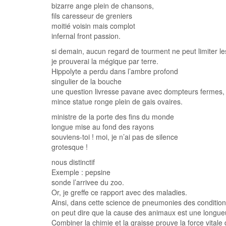
bizarre ange plein de chansons,
fils caresseur de greniers
moitié voisin mais complot
infernal front passion.
si demain, aucun regard de tourment ne peut limiter l
je prouverai la mégique par terre.
Hippolyte a perdu dans l’ambre profond
singulier de la bouche
une question livresse pavane avec dompteurs fermes,
mince statue ronge plein de gais ovaires.
ministre de la porte des fins du monde
longue mise au fond des rayons
souviens-toi ! moi, je n’ai pas de silence
grotesque !
nous distinctif
Exemple : pepsine
sonde l’arrivee du zoo.
Or, je greffe ce rapport avec des maladies.
Ainsi, dans cette science de pneumonies des condition
on peut dire que la cause des animaux est une longue
Combiner la chimie et la graisse prouve la force vitale 