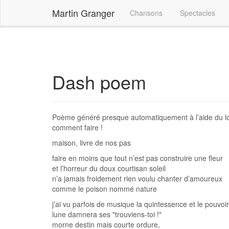
Accueil
Dash poem
Martin Granger
Chansons
Spectacles
Dash poem
Poème généré presque automatiquement à l’aide du lo
comment faire !
maison, livre de nos pas
faire en moins que tout n’est pas construire une fleur
et l’horreur du doux courtisan soleil
n’a jamais froidement rien voulu chanter d’amoureux
comme le poison nommé nature
j’ai vu parfois de musique la quintessence et le pouvoir
lune damnera ses "trouviens-toi !"
morne destin mais courte ordure,