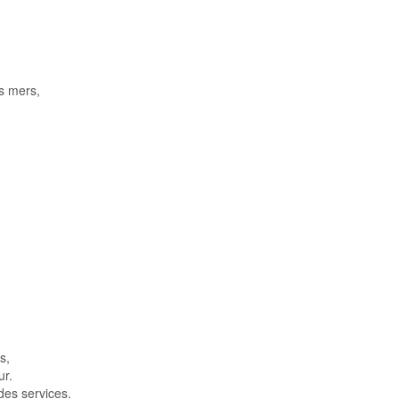
es mers,
s,
ur.
des services.